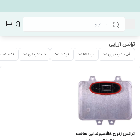
ترانس آزرایی
جدیدترین
برندها
قیمت
دسته‌بندی
فقط محص
ترانس زنون d1sهیوندایی ساخت