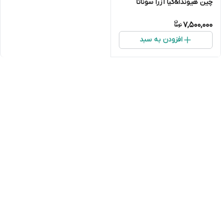
چین هیوندا&کیا آزرا سوناتا
وراکوروزix55سانتافهix45
7,500,000
اسپورتیج اپتیما i30
افزودن به سبد