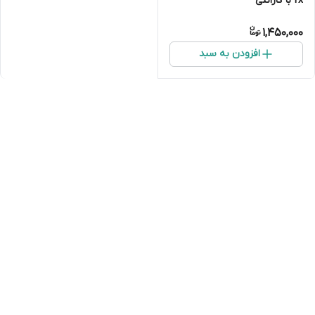
fx با گارانتی
1,450,000
افزودن به سبد