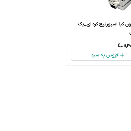
ون کیا اسپورتیج کره ای_پک
11,
افزودن به سبد