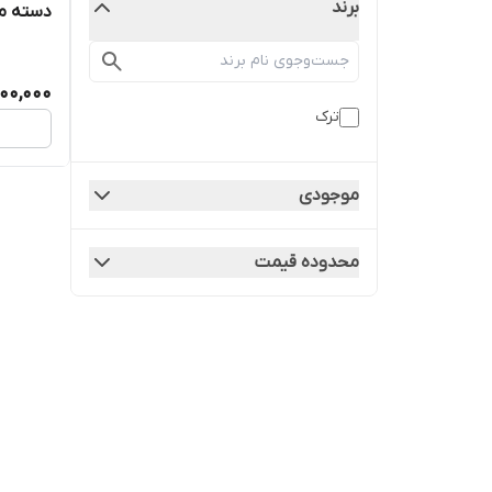
برند
دسته موتو
900,000
ترک
موجودی
محدوده قیمت