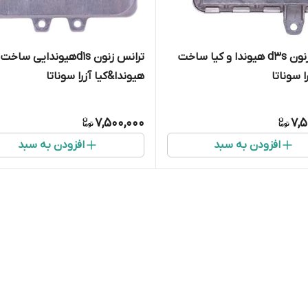
ترانس زنون d3s هیوندا و کیا ساخت
ترانس زنون d1sهیوندایی س
 سوناتا
هیوندا&کیا آزرا سوناتا
وراکوروزix55سانتافهix45 اسپورتیج
وراکوروزix55سانتافهx45
اپتیما i30
7,500,000
7,5
افزودن به سبد
افزودن به سبد