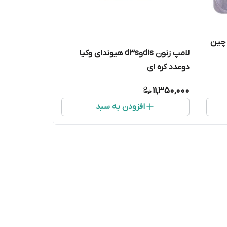
اخت چین
لامپ زنون d1sوd3s هیوندای وکیا
دوعدد کره ای
i اسپورتیج
11,350,000
افزودن به سبد