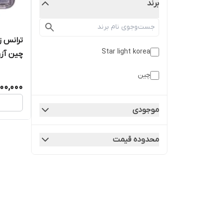
برند
Star light korea
چین آزرا
چین
اپتیما i30
00,000
موجودی
محدوده قیمت