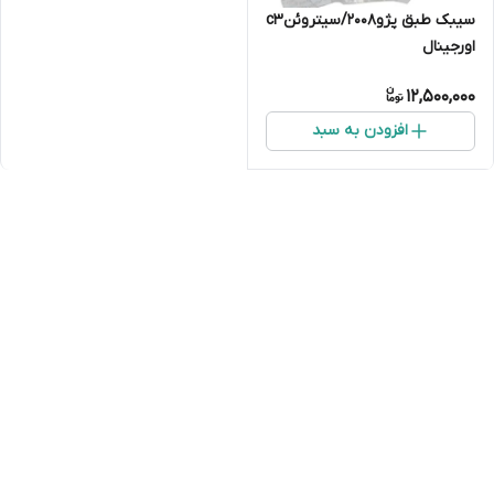
سیبک طبق پژو۲۰۰۸/سیتروئنc3
اورجینال
12,500,000
افزودن به سبد