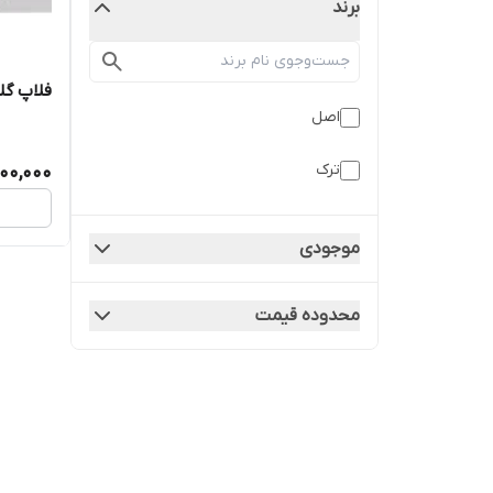
برند
فلاپ گلگیرعق
اصل
ترک
800,000
موجودی
محدوده قیمت