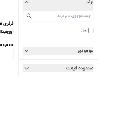
برند
اصل
اورجینا
500,000
موجودی
محدوده قیمت