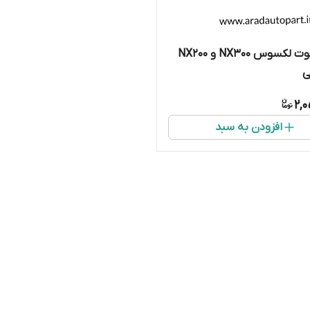
جک کاپوت لکسوس NX300 و NX200
ی
2,
افزودن به سبد