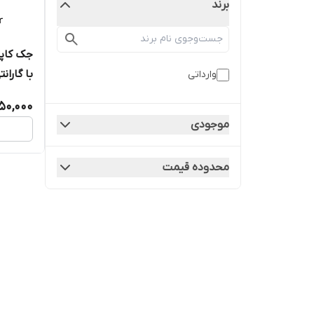
برند
با گارانت
وارداتی
050,000
موجودی
محدوده قیمت