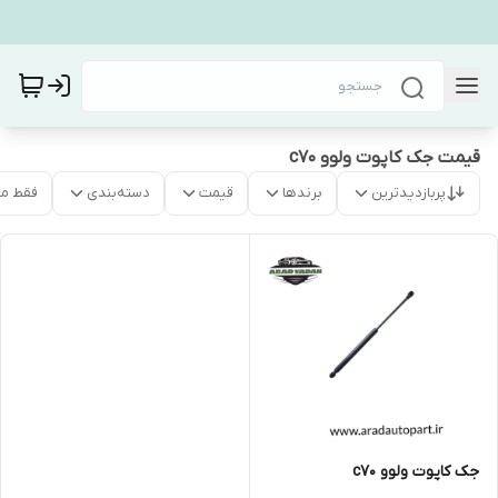
قیمت جک کاپوت ولوو c70
پربازدیدترین
برندها
قیمت
دسته‌بندی
فقط م
جک کاپوت ولوو c70