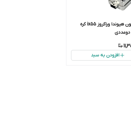
لامپ زنون هیوندا وراکروز ix55 کره
دوعددی
11,
افزودن به سبد