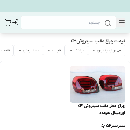
قیمت چراغ عقب سیتروئنc3
پربازدیدترین
برندها
قیمت
دسته‌بندی
فقط م
چراغ خطر عقب سیتروئن c3
اورجینال هرعدد
52,000,000