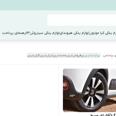
زم یدکی کیا موتورز
لوازم یدکی هیوندای
لوازم یدکی سیتروئنc3
رهنمای پرداخت
 براساس:
پربازدیدترین
پرفروش‌ترین
جدیدترین
ارزان‌ترین
گران‌ترین
گ(قالپاق وسط