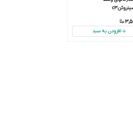
تروئنc3
3,5
افزودن به سبد