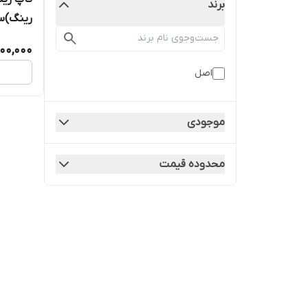
برند
رینگ)سی
00,000
اصل
موجودی
محدوده قیمت