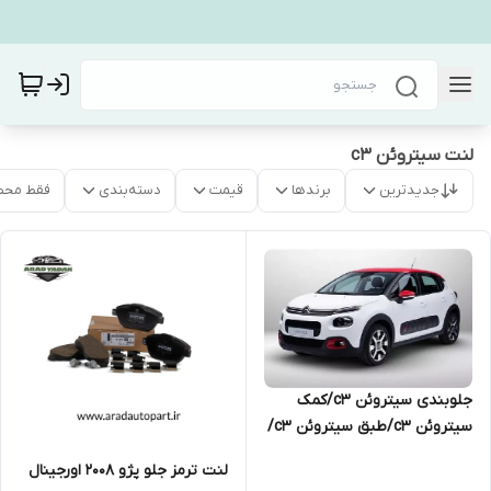
لنت سیتروئن c3
جدیدترین
برندها
قیمت
دسته‌بندی
فقط محص
جلوبندی سیتروئن c3/کمک
سیتروئن c3/طبق سیتروئن c3/
میل موجگیر سیتروئن c3/سیبک
لنت ترمز جلو پژو 2008 اورجینال
سیتروئن c3/لنت سیتروئن c3