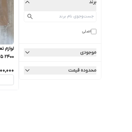
برند
اصلی
لوازم ت
موجودی
موتور 2400 ix35
000,000
محدوده قیمت