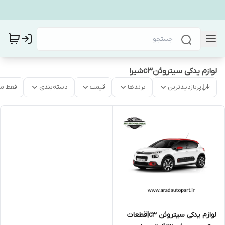
لوازم یدکی سیتروئنc3شیرا
پربازدیدترین
برندها
قیمت
دسته‌بندی
فقط م
لوازم یدکی سیتروئن c3|قطعات