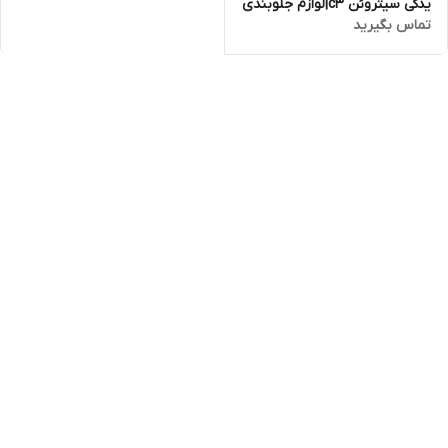
یدکی سیتروئن c3|لوازم جلوبندی
تماس بگیرید
سیتروئن c3|لوازم موتوری
سیتروئن c3