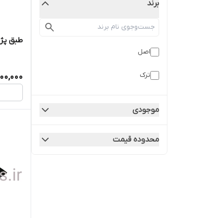
برند
طبق پژو 2008 /لوازم یدکی پژ
اصل
ترک
00,000
موجودی
محدوده قیمت