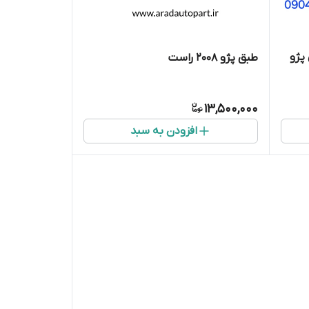
یدکی پژو
طبق پژو 2008 راست
ری پژو
13,500,000
افزودن به سبد