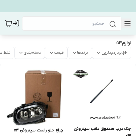
لوازمc3
پربازدیدترین
برندها
قیمت
دسته‌بندی
فقط م
جک درب صندوق عقب سیتروئن
چراغ جلو راست سیتروئن c3