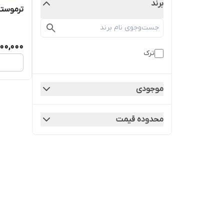
برند
ترموستات 
900,000
ترک
موجودی
محدوده قیمت