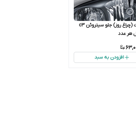
دی لایت (چراغ روز) جلو سیتروئن c3
ل هر عدد
63,0
افزودن به سبد