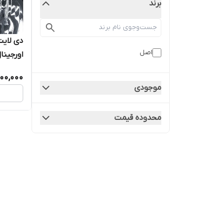
برند
اصل
اورجینا
00,000
موجودی
محدوده قیمت