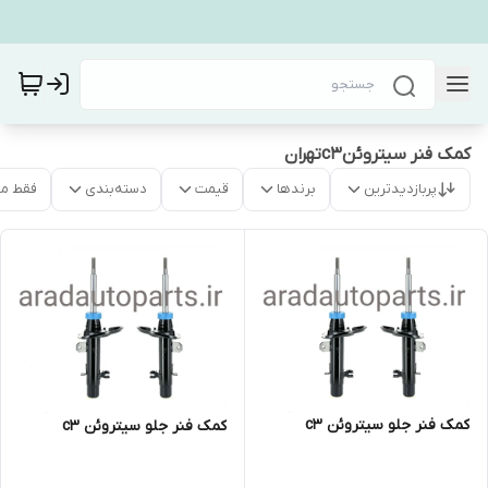
کمک فنر سیتروئنc3تهران
پربازدیدترین
برندها
قیمت
دسته‌بندی
فقط م
کمک فنر جلو سیتروئن c3
کمک فنر جلو سیتروئن c3