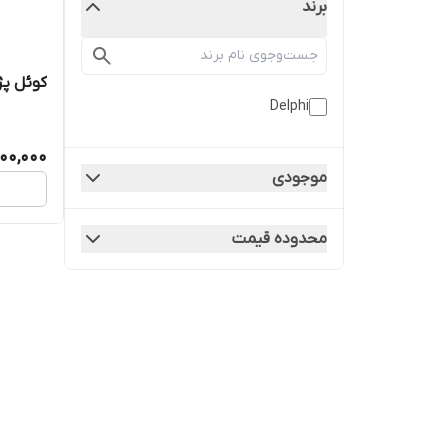
برند
کوئل پژو ۸
Delphi
000,000
موجودی
محدوده قیمت