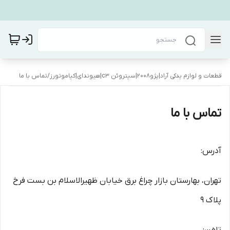
قطعات و لوازم یدکی آراد|پژو۲۰۰۸|سیتروئن c3|هیوندای|کیاموتورز
/
تماس با ما
تماس با ما
آدرس:
تهران، بهارستان بازار چراغ برق خیابان ظهیرالاسلام بن بست فرخ
پلاک ۹