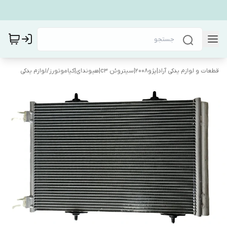
قطعات و لوازم یدکی آراد|پژو۲۰۰۸|سیتروئن c3|هیوندای|کیاموتورز
/
لوازم یدکی