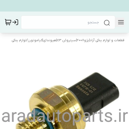
قطعات و لوازم یدکی آراد|پژو۲۰۰۸|سیتروئن c3|هیوندای|کیاموتورز
/
لوازم یدکی