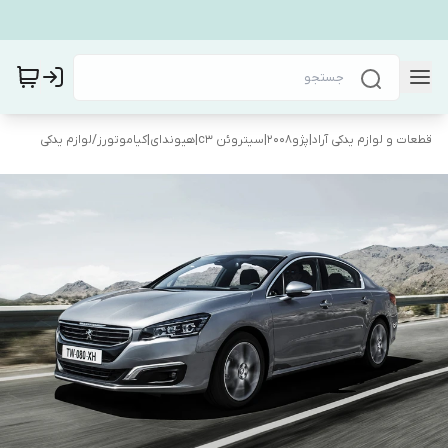
قطعات و لوازم یدکی آراد|پژو۲۰۰۸|سیتروئن c3|هیوندای|کیاموتورز
/
لوازم یدکی