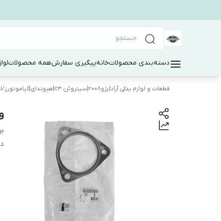
دسته‌بندی محصولات
خانه
پیگیری سفارش
همه محصولات
لوا
قطعات و لوازم یدکی آراد|پژو۲۰۰۸|سیتروئن c3|هیوندای|کیاموتورز
/
ل
و
بر
دس