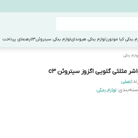
زم یدکی کیا موتورز
لوازم یدکی هیوندای
لوازم یدکی سیتروئنc3
رهنمای پرداخت
وازم یدکی
اشر مثلثی گلویی اگزوز سیتروئن c3
ند:
اصلی
ته‌بندی
:
لوازم یدکی