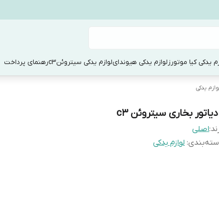
زم یدکی کیا موتورز
لوازم یدکی هیوندای
لوازم یدکی سیتروئنc3
رهنمای پرداخت
وازم یدکی
دیاتور بخاری سیتروئن c3
ند:
اصلی
ته‌بندی
:
لوازم یدکی