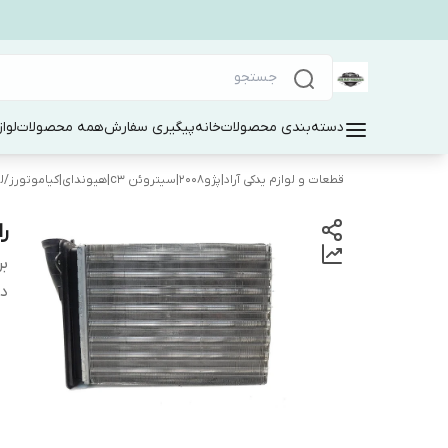
دسته‌بندی محصولات
خانه
پیگیری سفارش
همه محصولات
لوا
قطعات و لوازم یدکی آراد|پژو۲۰۰۸|سیتروئن c3|هیوندای|کیاموتورز
/
ل
را
بر
دس