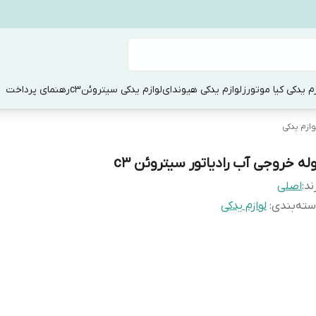
زم یدکی کیا موتورز
لوازم یدکی هیوندای
لوازم یدکی سیتروئنc3
رهنمای پرداخت
وازم یدکی
وله خروجی آب رادیاتور سیتروئن c3
ند:
اصلی
ته‌بندی
:
لوازم یدکی