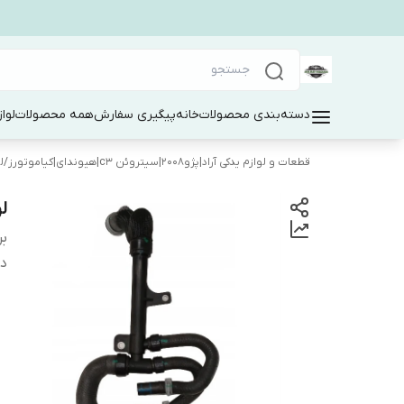
دسته‌بندی محصولات
خانه
پیگیری سفارش
همه محصولات
لوا
قطعات و لوازم یدکی آراد|پژو۲۰۰۸|سیتروئن c3|هیوندای|کیاموتورز
/
ل
ل
بر
دس