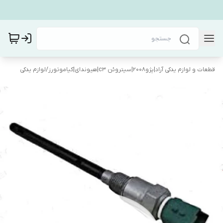
قطعات و لوازم یدکی آراد|پژو۲۰۰۸|سیتروئن c3|هیوندای|کیاموتورز
/
لوازم یدکی