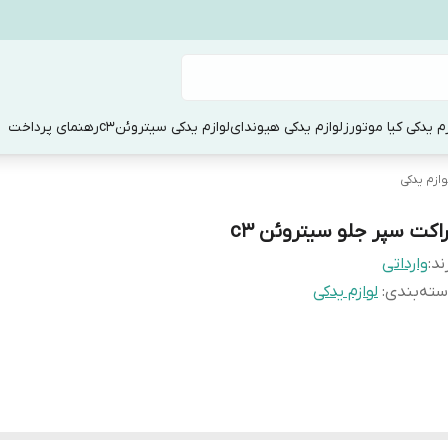
زم یدکی کیا موتورز
لوازم یدکی هیوندای
لوازم یدکی سیتروئنc3
رهنمای پرداخت
وازم یدکی
راکت سپر جلو سیتروئن c3
ند:
وارداتی
ته‌بندی
:
لوازم یدکی