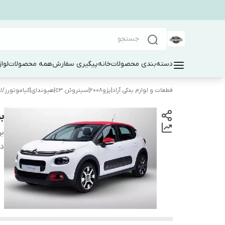
دسته‌بندی محصولات
خانه
پیگیری سفارش
همه محصولات
لوا
قطعات و لوازم یدکی آراد|پژو۲۰۰۸|سیتروئن c3|هیوندای|کیاموتورز
/
ل
ب
بر
دس