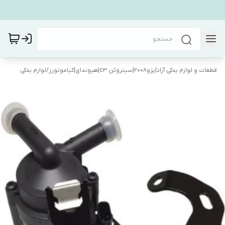
قطعات و لوازم یدکی آراد|پژو۲۰۰۸|سیتروئن c3|هیوندای|کیاموتورز
/
لوازم یدکی