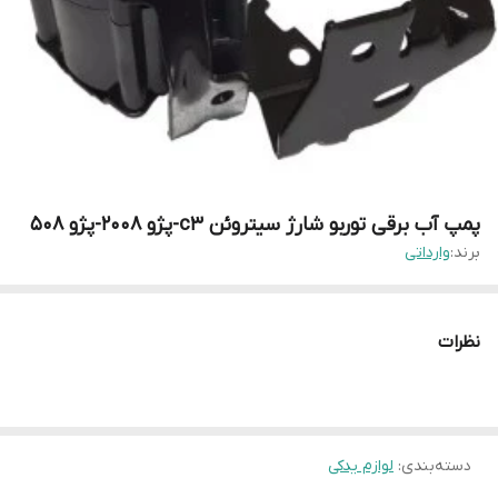
پمپ آب برقی توربو شارژ سیتروئن c3-پژو 2008-پژو 508
برند:
وارداتی
نظرات
دسته‌بندی
:
لوازم یدکی