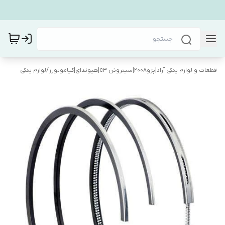
قطعات و لوازم یدکی آراد|پژو۲۰۰۸|سیتروئن c3|هیوندای|کیاموتورز
/
لوازم یدکی