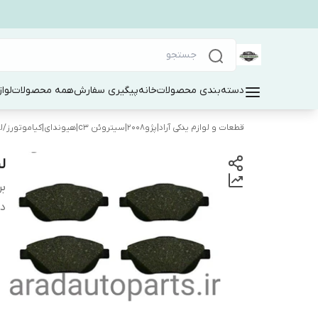
دسته‌بندی محصولات
خانه
پیگیری سفارش
همه محصولات
لوا
قطعات و لوازم یدکی آراد|پژو۲۰۰۸|سیتروئن c3|هیوندای|کیاموتورز
/
ل
لن
بر
دس