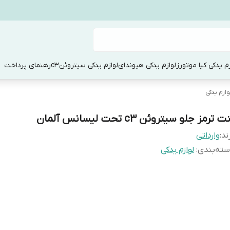
زم یدکی کیا موتورز
لوازم یدکی هیوندای
لوازم یدکی سیتروئنc3
رهنمای پرداخت
وازم یدکی
ت ترمز جلو سیتروئن c3 تحت لیسانس آلمان
ند:
وارداتی
ته‌بندی
:
لوازم یدکی