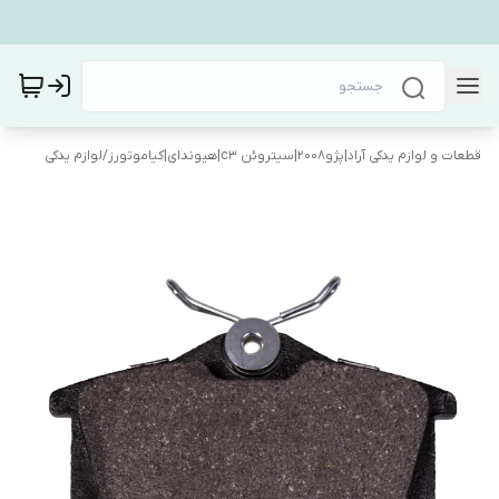
قطعات و لوازم یدکی آراد|پژو۲۰۰۸|سیتروئن c3|هیوندای|کیاموتورز
/
لوازم یدکی