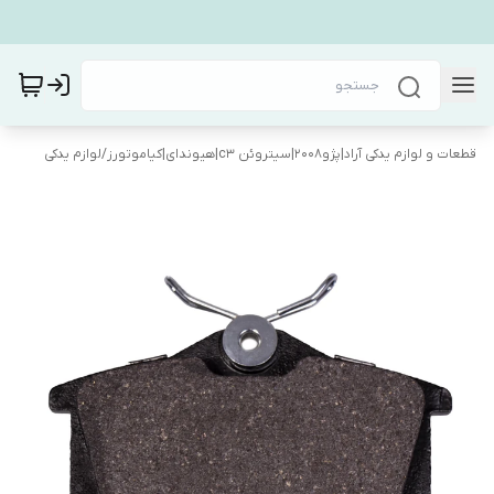
قطعات و لوازم یدکی آراد|پژو۲۰۰۸|سیتروئن c3|هیوندای|کیاموتورز
/
لوازم یدکی