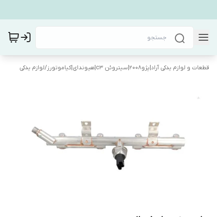
قطعات و لوازم یدکی آراد|پژو۲۰۰۸|سیتروئن c3|هیوندای|کیاموتورز
/
لوازم یدکی