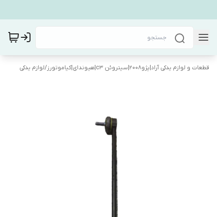
قطعات و لوازم یدکی آراد|پژو۲۰۰۸|سیتروئن c3|هیوندای|کیاموتورز
/
لوازم یدکی