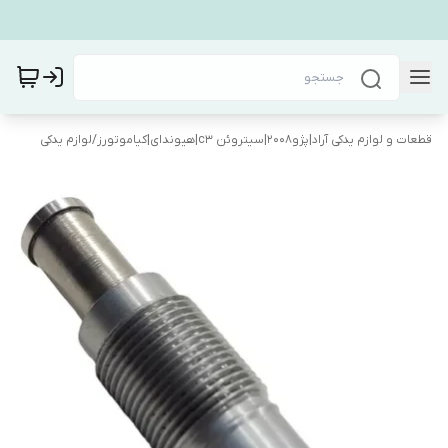
قطعات و لوازم یدکی آراد|پژو۲۰۰۸|سیتروئن c3|هیوندای|کیاموتورز
/
لوازم یدکی