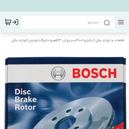
قطعات و لوازم یدکی آراد|پژو۲۰۰۸|سیتروئن c3|هیوندای|کیاموتورز
/
لوازم یدکی