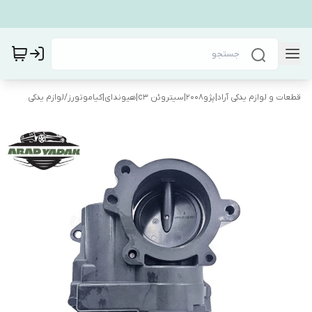
قطعات و لوازم یدکی آراد|پژو۲۰۰۸|سیتروئن c3|هیوندای|کیاموتورز
/
لوازم یدکی