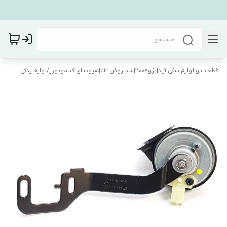
قطعات و لوازم یدکی آراد|پژو۲۰۰۸|سیتروئن c3|هیوندای|کیاموتورز
/
لوازم یدکی