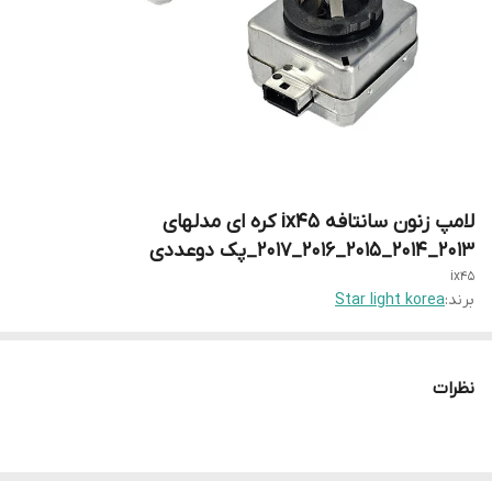
لامپ زنون سانتافه ix45 کره ای مدلهای
۲۰۱۳_۲۰۱۴_۲۰۱۵_۲۰۱۶_۲۰۱۷_پک دوعددی
ix45
برند:
Star light korea
نظرات