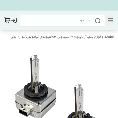
قطعات و لوازم یدکی آراد|پژو۲۰۰۸|سیتروئن c3|هیوندای|کیاموتورز
/
لوازم یدکی