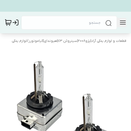
قطعات و لوازم یدکی آراد|پژو۲۰۰۸|سیتروئن c3|هیوندای|کیاموتورز
/
لوازم یدکی