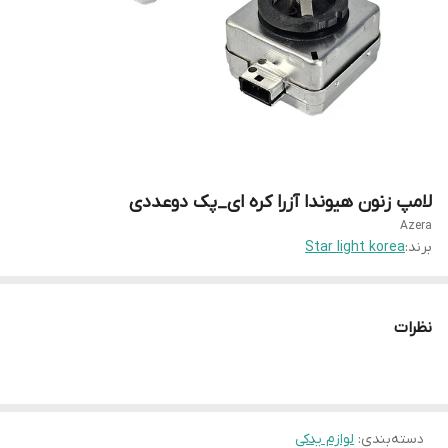
لامپ زنون هیوندا آزرا کره ای_پک دوعددی
Azera
برند:
Star light korea
نظرات
دسته‌بندی
:
لوازم یدکی