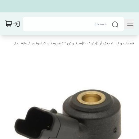
قطعات و لوازم یدکی آراد|پژو۲۰۰۸|سیتروئن c3|هیوندای|کیاموتورز
/
لوازم یدکی