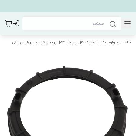
قطعات و لوازم یدکی آراد|پژو۲۰۰۸|سیتروئن c3|هیوندای|کیاموتورز
/
لوازم یدکی