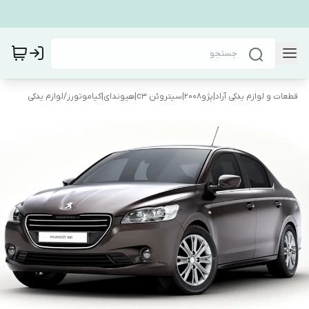
قطعات و لوازم یدکی آراد|پژو۲۰۰۸|سیتروئن c3|هیوندای|کیاموتورز
/
لوازم یدکی