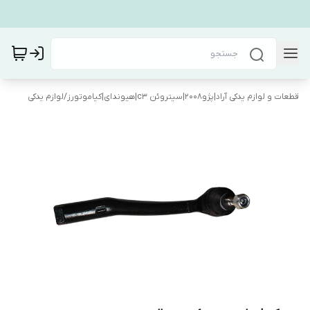
قطعات و لوازم یدکی آراد|پژو۲۰۰۸|سیتروئن c3|هیوندای|کیاموتورز
/
لوازم یدکی