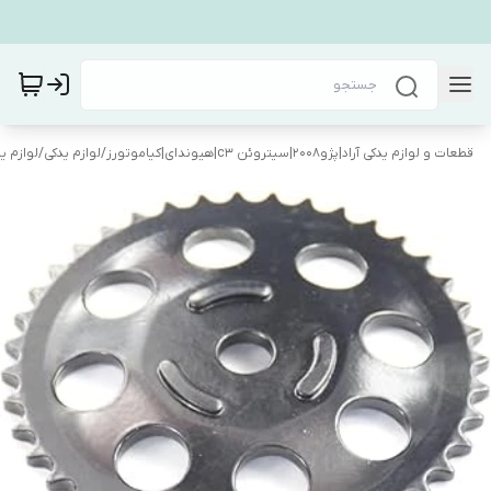
قطعات و لوازم یدکی آراد|پژو۲۰۰۸|سیتروئن c3|هیوندای|کیاموتورز
/
لوازم یدکی
/
لوازم یدک