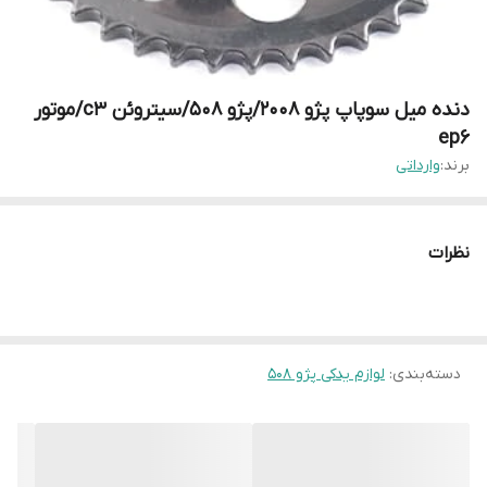
دنده میل سوپاپ پژو 2008/پژو 508/سیتروئن c3/موتور
ep6
برند:
وارداتی
نظرات
دسته‌بندی
:
لوازم یدکی پژو 508