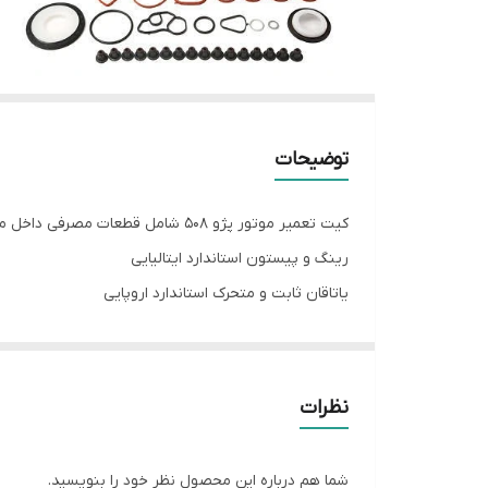
توضیحات
کیت تعمیر موتور پژو 508 شامل قطعات مصرفی داخل موتور اجناس وارداتی با کیفیت خوب با قیمت مناسب
رینگ و پیستون استاندارد ایتالیایی
یاتاقان ثابت و متحرک استاندارد اروپایی
واشربندی کامل موتور استاندارد آلمانی
نظرات
شما هم درباره این محصول نظر خود را بنویسید.