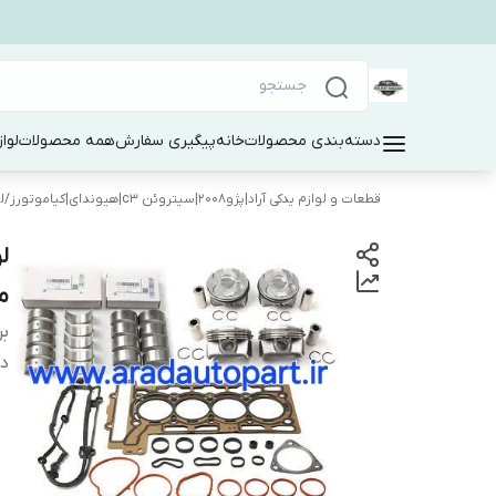
دسته‌بندی محصولات
خانه
پیگیری سفارش
همه محصولات
لوا
قطعات و لوازم یدکی آراد|پژو۲۰۰۸|سیتروئن c3|هیوندای|کیاموتورز
/
ل
مو
بر
دس